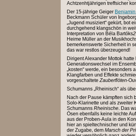
Achtzenhtjährigen treffsicher ko
Der 15-jährige Geiger
Benjamin
Beckmann Schüler von Ingebor
„Jugend musiziert“ gekürt, bot e
durchgehend klangschön in weit
Interpretation von Béla Bartóks
2
Heime Müller an der Musikhochs
bemerkenswerte Sicherheit in s
das war restlos überzeugend!
Dirigent Alexander Mottok hatte
Generationswechsel im Ensemble
„kosten“ werde, ein besonders
Klangfarben und Effekte schmieg
vorgeschaltete
Zauberflöten
-Ouv
Schumanns „Rheinisch“ als übe
Nach der Pause kämpften sich be
Solo-Klarinette und als zweiter 
Schumanns
Rheinische
. Das wa
Ösen ebenfalls keine leichte Auf
aus der Proben-Aula in den Konz
hier an spieltechnischer und kün
der Zugabe, dem
Marsch der Pr
wieder versöhnlich ganz ander