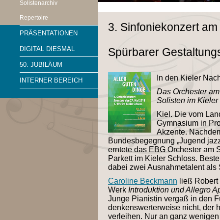
Solistenarchiv
Repertoire
3. Sinfoniekonzert am
PRÄSENTATIONEN
DIGITAL DIESMAL
Spürbarer Gestaltungs
50. JUBILÄUM
In den Kieler Nac
INTERNER BEREICH
Das Orchester am
Solisten im Kieler
Kiel. Die vom Land
Gymnasium in Proj
Akzente. Nachdem 
Bundesbegegnung „Jugend jazzt“ 
erntete das EBG Orchester am S
Parkett im Kieler Schloss. Best
dabei zwei Ausnahmetalent als 
Caroline Beckmann
ließ Robert
Werk
Introduktion und Allegro 
Junge Pianistin vergaß in den
denkenswerterweise nicht, der
verleihen. Nur an ganz wenigen S