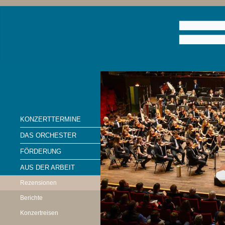
KONZERTTERMINE
DAS ORCHESTER
FÖRDERUNG
AUS DER ARBEIT
Rezensionen
Berichte
Konzertreisen