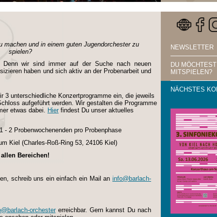
zu machen und in einem guten Jugendorchester zu
NEWSLETTER
spielen?
g! Denn wir sind immer auf der Suche nach neuen
DU MÖCHTEST
izieren haben und sich aktiv an der Probenarbeit und
MITSPIELEN?
NÄCHSTES KO
r 3 unterschiedliche Konzertprogramme ein, die jeweils
 Schloss aufgeführt werden. Wir gestalten die Programme
immer etwas dabei.
Hier
findest Du unser aktuelles
& 1 - 2 Probenwochenenden pro Probenphase
m Kiel (
Charles-Roß-Ring 53, 24106 Kiel)
allen Bereichen!
en, schreib uns ein einfach ein Mail an
info@barlach-
o@barlach-orchester
erreichbar. Gern kannst Du nach