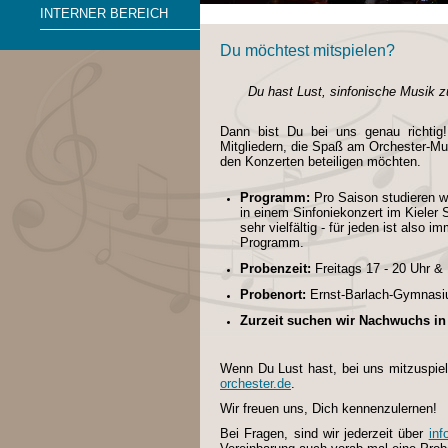
INTERNER BEREICH
Du möchtest mitspielen?
Du hast Lust, sinfonische Musik 
Dann bist Du bei uns genau richti
Mitgliedern, die Spaß am Orchester-Mus
den Konzerten beteiligen möchten.
Programm:
Pro Saison studieren wi
in einem Sinfoniekonzert im Kieler
sehr vielfältig - für jeden ist also 
Programm.
Probenzeit:
Freitags 17 - 20 Uhr 
Probenort:
Ernst-Barlach-Gymnasiu
Zurzeit suchen wir Nachwuchs in 
Wenn Du Lust hast, bei uns mitzuspiel
orchester.de
.
Wir freuen uns, Dich kennenzulernen!
Bei Fragen, sind wir jederzeit über
inf