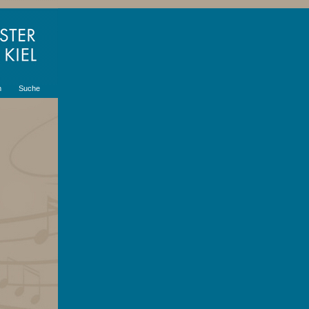
m
Suche