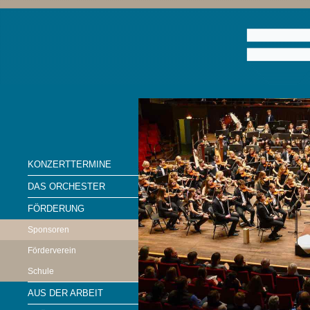
KONZERTTERMINE
DAS ORCHESTER
FÖRDERUNG
Sponsoren
Förderverein
Schule
AUS DER ARBEIT