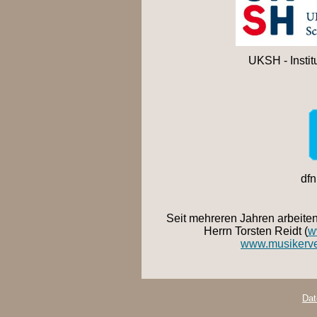
UKSH - Instit
dfn
Seit mehreren Jahren arbeiten
Herrn Torsten Reidt (
w
www.musikerve
Dat