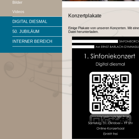
Bilder
Videos
Konzertplakate
DIGITAL DIESMAL
Einige Plakate von unseren Konzerten. Mit eine
50. JUBILÄUM
Datei herunterladen.
INTERNER BEREICH