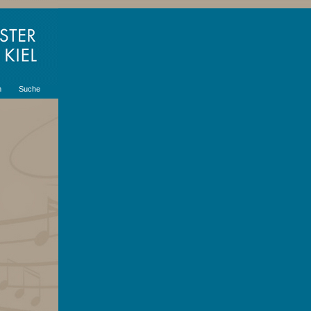
m
Suche