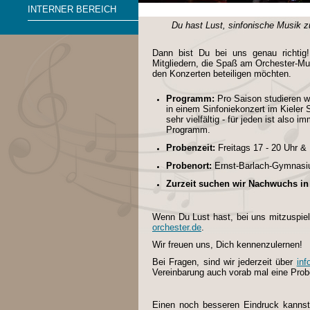
INTERNER BEREICH
Du hast Lust, sinfonische Musik 
Dann bist Du bei uns genau richti
Mitgliedern, die Spaß am Orchester-Mus
den Konzerten beteiligen möchten.
Programm:
Pro Saison studieren wi
in einem Sinfoniekonzert im Kieler
sehr vielfältig - für jeden ist also 
Programm.
Probenzeit:
Freitags 17 - 20 Uhr 
Probenort:
Ernst-Barlach-Gymnasiu
Zurzeit suchen wir Nachwuchs in 
Wenn Du Lust hast, bei uns mitzuspiel
orchester.de
.
Wir freuen uns, Dich kennenzulernen!
Bei Fragen, sind wir jederzeit über
inf
Vereinbarung auch vorab mal eine Prob
Einen noch besseren Eindruck kannst