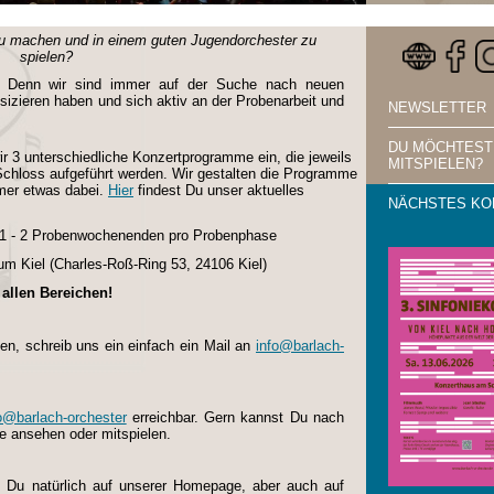
zu machen und in einem guten Jugendorchester zu
spielen?
g! Denn wir sind immer auf der Suche nach neuen
izieren haben und sich aktiv an der Probenarbeit und
NEWSLETTER
DU MÖCHTEST
r 3 unterschiedliche Konzertprogramme ein, die jeweils
MITSPIELEN?
 Schloss aufgeführt werden. Wir gestalten die Programme
immer etwas dabei.
Hier
findest Du unser aktuelles
NÄCHSTES KO
& 1 - 2 Probenwochenenden pro Probenphase
m Kiel (
Charles-Roß-Ring 53, 24106 Kiel)
allen Bereichen!
en, schreib uns ein einfach ein Mail an
info@barlach-
o@barlach-orchester
erreichbar. Gern kannst Du nach
e ansehen oder mitspielen.
 Du natürlich auf unserer Homepage, aber auch auf