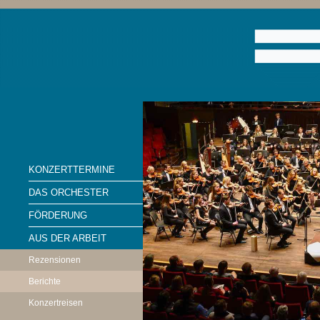
KONZERTTERMINE
DAS ORCHESTER
FÖRDERUNG
AUS DER ARBEIT
Rezensionen
Berichte
Konzertreisen