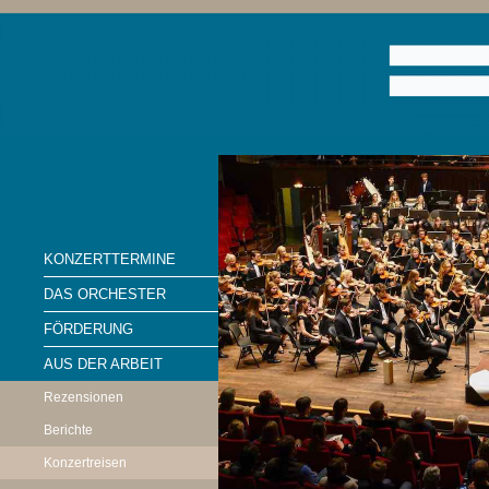
KONZERTTERMINE
DAS ORCHESTER
FÖRDERUNG
AUS DER ARBEIT
Rezensionen
Berichte
Konzertreisen