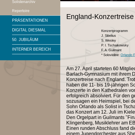
Solistenarchiv
Repertoire
England-Konzertreise 
PRÄSENTATIONEN
DIGITAL DIESMAL
Konzertprogramm
J. Sibelius
50. JUBILÄUM
S. Wesley
P. I. Tschaikowsky
INTERNER BEREICH
F. A. Guilmant
*
Solovioline:
Orlando F
Am 27. April starteten 60 Mitgli
Barlach-Gymnasium mit ihrem Di
Konzertreise nach England. Trot
haben die 11- bis 19-jährigen S
Konzerte in den Kathedralen vo
erfolgreich absolviert. Für den 
sozusagen ein Heimspiel, bei d
Sohn Orlando als Solist in Tsch
das Konzert am 12. Juli im Kiele
Den Orgelpart in Guilmants "Fi
Klingenberg, Musiklehrer am EB
Einen runden Abschluss fand di
einem Jugendorchester aus Shef