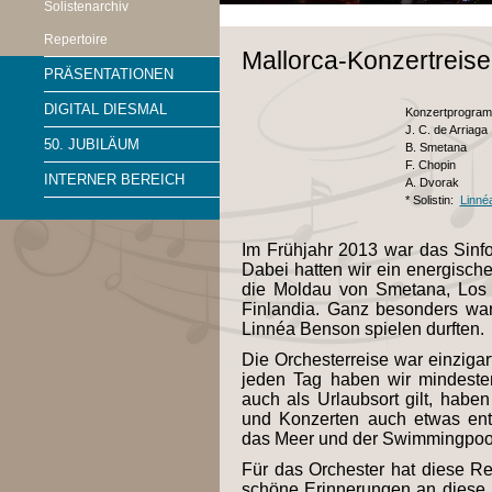
Solistenarchiv
Repertoire
Mallorca-Konzertreise
PRÄSENTATIONEN
DIGITAL DIESMAL
Konzertprogra
J. C. de Arriaga
50. JUBILÄUM
B. Smetana
F. Chopin
INTERNER BEREICH
A. Dvorak
*
Solistin:
Linné
Im Frühjahr 2013 war das Sinfo
Dabei hatten wir ein energisc
die Moldau von Smetana, Los e
Finlandia. Ganz besonders war
Linnéa Benson spielen durften.
Die Orchesterreise war einzigart
jeden Tag haben wir mindeste
auch als Urlaubsort gilt, hab
und Konzerten auch etwas ent
das Meer und der Swimmingpool
Für das Orchester hat diese Rei
schöne Erinnerungen an diese R