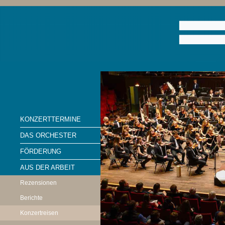
KONZERTTERMINE
DAS ORCHESTER
FÖRDERUNG
AUS DER ARBEIT
Rezensionen
Berichte
Konzertreisen