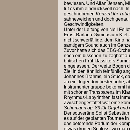
bewiesen. Und Allan Jensen, Mi
tut es ihm eindrucksvoll nach. 
geschriebenen
Konzert für Tuba
sahneweichen und doch genau f
Geschwindigkeiten.
Unter der Leitung von Neil Fell
Ernst-Barlach-Gymnasium Kiel a
nicht schwerfällige, dem Kino 
samtigem Sound auch im Ganzen
Zuvor hatte sich das EBG-Orcheste
noch ein bisschen zu zaghaft a
britischen Frühklassikers Samu
eingelassen. Der weite Bogen d
Ziel in den ähnlich feinfühlig a
Johannes Brahms, ein Stück, d
an ein Jugendorchester hohe, ab
Instrumentengruppe bekommt hi
mit schöner Transparenz im Kla
Rhythmus-Labyrinthen fast imme
Zwischengestaltet war eine kom
Schumann op. 83 für Orgel und 
Der souveräne Solist Sebastian
es auf der geplanten Tournee in
das betörende Parfüm der Kompos
etwas drögen Schloss, wo man d