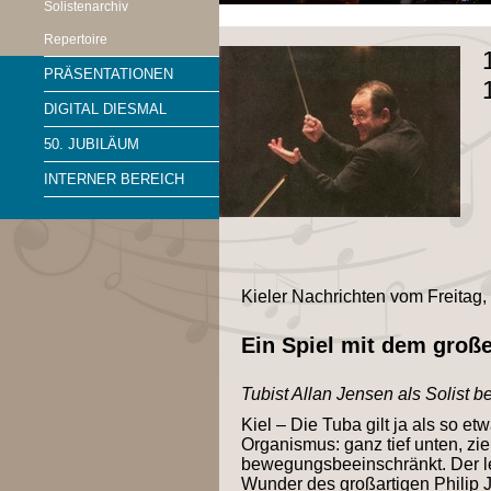
Solistenarchiv
Repertoire
PRÄSENTATIONEN
DIGITAL DIESMAL
50. JUBILÄUM
INTERNER BEREICH
Kieler Nachrichten vom Freitag,
Ein Spiel mit dem groß
Tubist Allan Jensen als Solist 
Kiel – Die Tuba gilt ja als so e
Organismus: ganz tief unten, zie
bewegungsbeeinschränkt. Der le
Wunder des großartigen Philip 