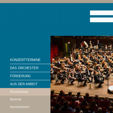
KONZERTTERMINE
DAS ORCHESTER
FÖRDERUNG
AUS DER ARBEIT
Rezensionen
Berichte
Konzertreisen