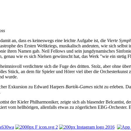
oss
 damit an, dass es keineswegs eine leichte Aufgabe ist, die
Vierte Symp
tastrophe des Ersten Weltkriegs, musikalisch andeuten, wie sich selbst
onie ihren Namen gab. Neil Fellows und sein jungdynamisches Sinfon
ten, genau wie es sich Nielsen gewünscht hat, das Werk "wie ein stetig 
heimnisvoll verdichtete sich die Fuge des dritten. Stolz, aber ohne über
volles Stück, an dem für Spieler und Hörer viel über die Orchesterkunst
nd wurde.
ischer Exkursion zu Edward Harpers
Bartók-Games
nicht zu erleben. D
.
ttist der Kieler Philharmoniker, zeigte sich als blasender Belcantist, d
nkiert vom hellhörigen, allenfalls etwas zu zögerlichen EBG-Orchester. 