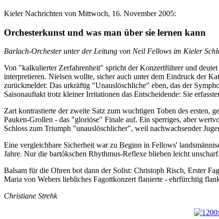
Kieler Nachrichten von Mittwoch, 16. November 2005:
Orchesterkunst und was man über sie lernen kann
Barlach-Orchester unter der Leitung von Neil Fellows im Kieler Schl
Von "kalkulierter Zerfahrenheit" spricht der Konzertführer und deutet
interpretieren. Nielsen wollte, sicher auch unter dem Eindruck der Ka
zurückmeldet: Das urkräftig "Unauslöschliche" eben, das der Symph
Saisonauftakt trotz kleiner Irritationen das Entscheidende: Sie erfass
Zart kontrastierte der zweite Satz zum wuchtigen Toben des ersten, ge
Pauken-Grollen - das "gloriöse" Finale auf. Ein sperriges, aber wert
Schloss zum Triumph "unauslöschlicher", weil nachwachsender Juge
Eine vergleichbare Sicherheit war zu Beginn in Fellows' landsmänn
Jahre. Nur die bartókschen Rhythmus-Reflexe blieben leicht unscharf
Balsam für die Ohren bot dann der Solist: Christoph Risch, Erster Fago
Maria von Webers liebliches Fagottkonzert flanierte - ehrfürchtig fla
Christiane Strehk