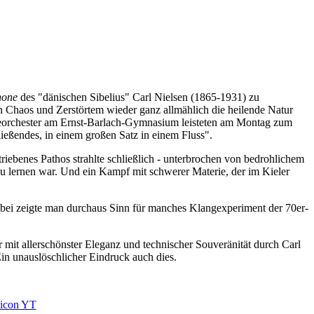
hone
des "dänischen Sibelius" Carl Nielsen (1865-1931) zu
 in Chaos und Zerstörtem wieder ganz allmählich die heilende Natur
ieorchester am Ernst-Barlach-Gymnasium leisteten am Montag zum
Fließendes, in einem großen Satz in einem Fluss".
triebenes Pathos strahlte schließlich - unterbrochen von bedrohlichem
 zu lernen war. Und ein Kampf mit schwerer Materie, der im Kieler
abei zeigte man durchaus Sinn für manches Klangexperiment der 70er-
er mit allerschönster Eleganz und technischer Souveränität durch Carl
Ein unauslöschlicher Eindruck auch dies.