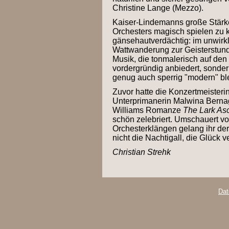
Christine Lange (Mezzo).
Kaiser-Lindemanns große Stärke
Orchesters magisch spielen zu k
gänsehautverdächtig: im unwirkl
Wattwanderung zur Geisterstunde
Musik, die tonmalerisch auf den 
vordergründig anbiedert, sondern
genug auch sperrig "modern" ble
Zuvor hatte die Konzertmeisteri
Unterprimanerin Malwina Berna
Williams Romanze
The Lark As
schön zelebriert. Umschauert von
Orchesterklängen gelang ihr de
nicht die Nachtigall, die Glück v
Christian Strehk
Dat