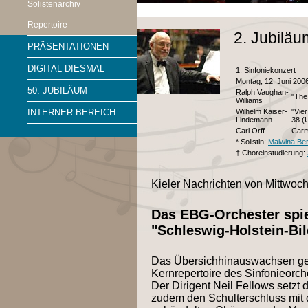
Solistenarchiv
Repertoire
2. Jubilä
PRÄSENTATIONEN
DIGITAL DIESMAL
1. Sinfoniekonzert
Montag, 12. Juni 2006
50. JUBILÄUM
Ralph Vaughan-
"The
Williams
Wilhelm Kaiser-
"Vie
INTERNER BEREICH
Lindemann
38 (
Carl Orff
Carm
* Solistin:
Malwina Ber
† Choreinstudierung:
Kieler Nachrichten von Mittwoch
Das EBG-Orchester spi
"Schleswig-Holstein-Bil
Das Übersichhinauswachsen geh
Kernrepertoire des Sinfonieorc
Der Dirigent Neil Fellows setzt 
zudem den Schulterschluss mit 