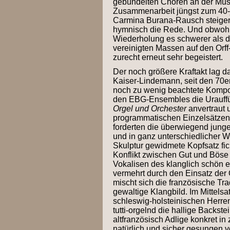
gebündelten Chören an der Musik
Zusammenarbeit jüngst zum 40-j
Carmina Burana-Rausch steigert
hymnisch die Rede. Und obwohl 
Wiederholung es schwerer als 
vereinigten Massen auf den Orff
zurecht erneut sehr begeistert.
Der noch größere Kraftakt lag d
Kaiser-Lindemann, seit den 70e
noch zu wenig beachtete Kompon
den EBG-Ensembles die Urauff
Orgel und Orchester
anvertraut u
programmatischen Einzelsätzen 
forderten die überwiegend jung
und in ganz unterschiedlicher W
Skulptur gewidmete Kopfsatz fi
Konflikt zwischen Gut und Böse a
Vokalisen des klanglich schön 
vermehrt durch den Einsatz der 
mischt sich die französische Tra
gewaltige Klangbild. Im Mittelsa
schleswig-holsteinischen Herren
tutti-orgelnd die hallige Backst
altfranzösisch Adlige konkret i
natürlich und sicher gesungen v