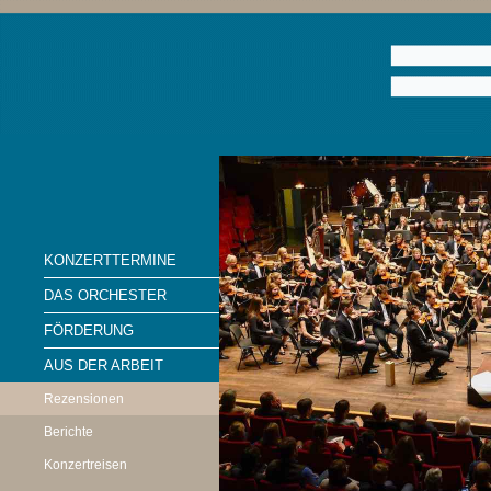
KONZERTTERMINE
DAS ORCHESTER
FÖRDERUNG
AUS DER ARBEIT
Rezensionen
Berichte
Konzertreisen