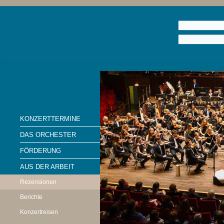
KONZERTTERMINE
DAS ORCHESTER
FÖRDERUNG
AUS DER ARBEIT
Rezensionen
Berichte
Konzertreisen