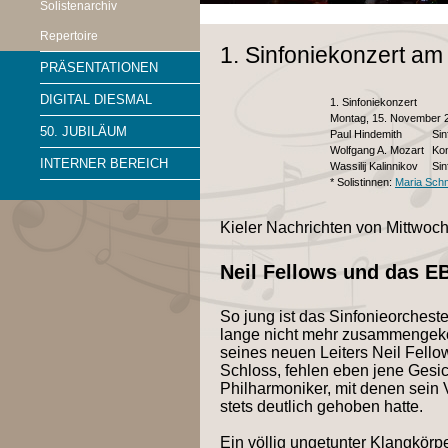
Solistenarchiv
Repertoire
1. Sinfoniekonzert am
PRÄSENTATIONEN
DIGITAL DIESMAL
1. Sinfoniekonzert
Montag, 15. November 2
50. JUBILÄUM
Paul Hindemith
Si
Wolfgang A. Mozart
Kon
INTERNER BEREICH
Wassilij Kalinnikov
Sin
* Solistinnen:
Maria Sch
Kieler Nachrichten von Mittwoc
Neil Fellows und das E
So jung ist das Sinfonieorches
lange nicht mehr zusammengek
seines neuen Leiters Neil Fello
Schloss, fehlen eben jene Gesic
Philharmoniker, mit denen sein
stets deutlich gehoben hatte.
Ein völlig ungetunter Klangkörp