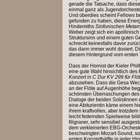
gerade die Tatsache, dass dies
einmal ganz als Jugendorchester 
Und überdies scheint Fellows b
gefunden zu haben, diese Energi
Hindemiths
Sinfonischen Meta
Weber zeigt sich ein apollinisch
Struktursinn und einem guten Ge
schreckt keinesfalls davor zurü
das dann immer wohl dosiert. Di
diesem Hintergrund vom ersten T
Dass der Hornist der Kieler Phil
eine gute Wahl hinsichtlich de
Konzert in C Dur KV 299 für Flö
abzusehen. Dass die Gesa Weck
an der Flöte auf Augenhöhe beg
schönsten Überraschungen des 
Dialoge der beiden Solistinnen
eine Abiturientin käme einem hi
ihrem kraftvollen, aber trotzde
leicht federnden Spielweise bil
filigraner, sehr sensibel ausgest
dem verkleinerten EBG-Orcheste
beschwingten Mozart-Sound, so
ersten Konzerthälfte in jeder Hin