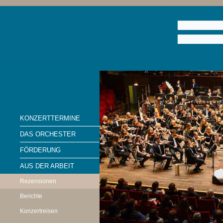
KONZERTTERMINE
DAS ORCHESTER
FÖRDERUNG
AUS DER ARBEIT
Rezensionen
Berichte
Konzertreisen