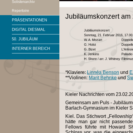
Solistenarchiv
Repertoire
Jubiläumskonzert am 
PRÄSENTATIONEN
DIGITAL DIESMAL
Jubiläumskonzert
Sonntag, 21. Februar 2016, 17.00 
50. JUBILÄUM
W. A. Mozart
Doppelk
G. Holst
Doppelko
INTERNER BEREICH
G. Bizet
L'Arlési
K. Jenkins
Palladio
H. Shore / arr. J. Whitney
Filmmusi
*Klaviere:
Linnéa Benson
und
E
**Violinen:
Marit Behnke
und
Sw
Kieler Nachrichten vom 23.02.2
Gemeinsam am Puls - Jubiläums
Barlach-Gymnasium im Kieler S
Kiel. Das Stichwort „Fellowship“
hätte man gar nicht passende
Fellows führte mit Howard S
Schloss vor, was die eingesch