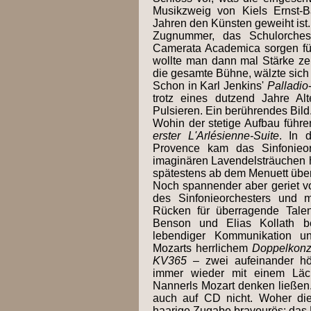
Musikzweig von Kiels Ernst-
Jahren den Künsten geweiht ist. 
Zugnummer, das Schulorchest
Camerata Academica sorgen f
wollte man dann mal Stärke zei
die gesamte Bühne, wälzte sic
Schon in Karl Jenkins'
Palladio
trotz eines dutzend Jahre A
Pulsieren. Ein berührendes Bild
Wohin der stetige Aufbau führ
erster L'Arlésienne-Suite
. In 
Provence kam das Sinfonieo
imaginären Lavendelsträuchen h
spätestens ab dem Menuett über
Noch spannender aber geriet 
des Sinfonieorchesters und 
Rücken für überragende Tale
Benson und Elias Kollath be
lebendiger Kommunikation u
Mozarts herrlichem
Doppelkonze
KV365
– zwei aufeinander hör
immer wieder mit einem Läc
Nannerls Mozart denken ließen.
auch auf CD nicht. Woher dies
haarige Zugabe bravourös: das 