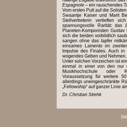
Espagnole
– ein rauschendes Ta
Vom ersten Pult auf die Soliste
Swaantje Kaiser und Marit Be
Stellvertreterin vertieften si
spannungsvolle Rarität: das
Planeten-Komponisten Gustav H
sich die beiden vorbildlich saub
sangen ohne das tapfer mitkämp
einsames Lamento im zweiten
Impulse des Finales. Auch in 
wogendes Geben und Nehmen.
Unter solchen Vorzeichen ist e
einmal in einer von den nur 
Musikhochschule oder K
Voraussetzung für weitere 50
allerdings uneingeschränkte Rü
„Fellowship“ auf ganzer Linie al
Dr. Christian Strehk
Dat