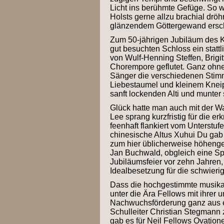
Licht ins berühmte Gefüge. So 
Holsts gerne allzu brachial dr
glänzendem Göttergewand ersc
Zum 50-jährigen Jubiläum des K
gut besuchten Schloss ein stattl
von Wulf-Henning Steffen, Brigi
Chorempore geflutet. Ganz ohne
Sänger die verschiedenen Stim
Liebestaumel und kleinem Knei
sanft lockenden Alti und munte
Glück hatte man auch mit der W
Lee sprang kurzfristig für die e
feenhaft flankiert vom Unterstuf
chinesische Altus Xuhui Du gab
zum hier üblicherweise höhenge
Jan Buchwald, obgleich eine Sp
Jubiläumsfeier vor zehn Jahren,
Idealbesetzung für die schwierig
Dass die hochgestimmte musikal
unter die Ära Fellows mit ihrer 
Nachwuchsförderung ganz aus ei
Schulleiter Christian Stegmann
gab es für Neil Fellows Ovatio