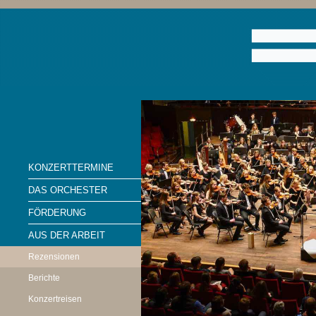
KONZERTTERMINE
DAS ORCHESTER
FÖRDERUNG
AUS DER ARBEIT
Rezensionen
Berichte
Konzertreisen