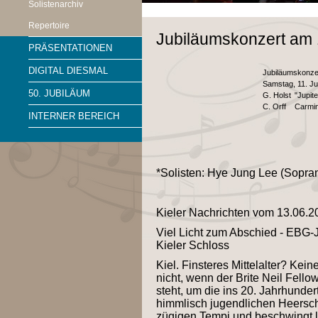
Solistenarchiv
Repertoire
Jubiläumskonzert am 
PRÄSENTATIONEN
DIGITAL DIESMAL
Jubiläumskonze
Samstag, 11. Ju
50. JUBILÄUM
G. Holst
"Jupite
C. Orff
Carmin
INTERNER BEREICH
*Solisten: Hye Jung Lee (Sopra
Kieler Nachrichten vom 13.06.2
Viel Licht zum Abschied - EBG-
Kieler Schloss
Kiel. Finsteres Mittelalter? Kein
nicht, wenn der Brite Neil Fell
steht, um die ins 20. Jahrhundert
himmlisch jugendlichen Heerscha
zügigen Tempi und beschwingt le