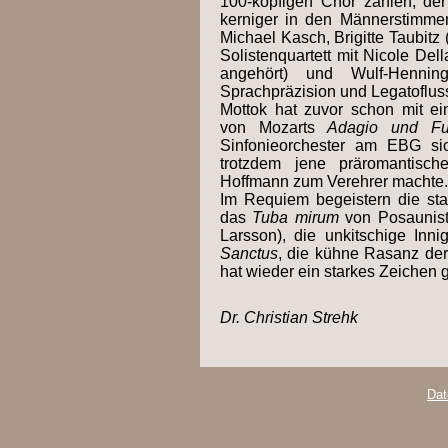
100-köpfigen Chor zählen, der
kerniger in den Männerstimmen
Michael Kasch, Brigitte Taubit
Solistenquartett mit Nicole De
angehört) und Wulf-Hennin
Sprachpräzision und Legatoflus
Mottok hat zuvor schon mit ei
von Mozarts
Adagio und Fu
Sinfonieorchester am EBG si
trotzdem jene präromantische
Hoffmann zum Verehrer machte.
Im Requiem begeistern die sta
das
Tuba mirum
von Posaunist
Larsson), die unkitschige Inn
Sanctus
, die kühne Rasanz de
hat wieder ein starkes Zeichen g
Dr. Christian Strehk
Dat