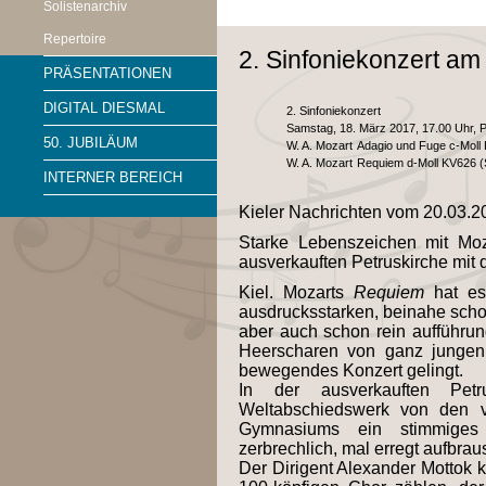
Solistenarchiv
Repertoire
2. Sinfoniekonzert am
PRÄSENTATIONEN
DIGITAL DIESMAL
2. Sinfoniekonzert
Samstag, 18. März 2017, 17.00 Uhr, P
50. JUBILÄUM
W. A. Mozart
Adagio und Fuge c-Moll 
W. A. Mozart
Requiem d-Moll KV626 
INTERNER BEREICH
Kieler Nachrichten vom 20.03.2
Starke Lebenszeichen mit Moz
ausverkauften Petruskirche mit
Kiel. Mozarts
Requiem
hat es 
ausdrucksstarken, beinahe schon 
aber auch schon rein aufführu
Heerscharen von ganz jungen
bewegendes Konzert gelingt.
In der ausverkauften Petru
Weltabschiedswerk von den v
Gymnasiums ein stimmiges
zerbrechlich, mal erregt aufbrau
Der Dirigent Alexander Mottok k