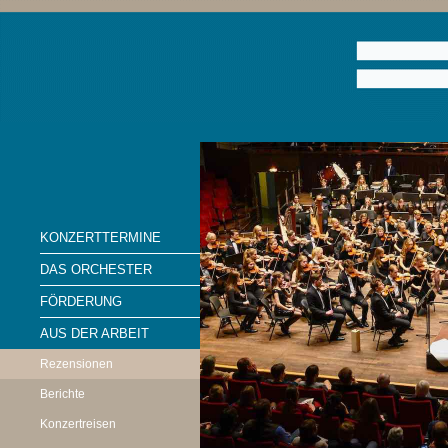
KONZERTTERMINE
DAS ORCHESTER
FÖRDERUNG
AUS DER ARBEIT
Rezensionen
Berichte
Konzertreisen