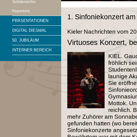
Solistenarchiv
Repertoire
1. Sinfoniekonzert am
PRÄSENTATIONEN
DIGITAL DIESMAL
Kieler Nachrichten vom 2
50. JUBILÄUM
Virtuoses Konzert, 
INTERNER BEREICH
KIEL. Gaud
fröhlich s
Studentenl
launige Ak
Sie eröffn
Sinfonieor
Gymnasium
Mottok. Un
reichlich. 
mehr Zuhörer am Sonnabe
gefunden hatten (wo berei
Sinfoniekonzerte angeset
Bewährtem war mit dem Ko