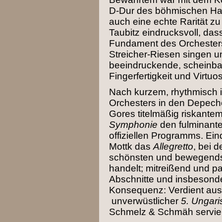
D-Dur des böhmischen Ha
auch eine echte Rarität zu 
Taubitz eindrucksvoll, das
Fundament des Orchesters 
Streicher-Riesen singen 
beeindruckende, scheinba
Fingerfertigkeit und Virtuos
Nach kurzem, rhythmisch
Orchesters in den Depec
Gores titelmäßig riskante
Symphonie
den fulminant
offiziellen Programms. Eind
Mottk das
Allegretto
, bei 
schönsten und bewegends
handelt; mitreißend und p
Abschnitte und insbesonde
Konsequenz: Verdient aus
unverwüstlicher
5. Ungari
Schmelz & Schmäh servier