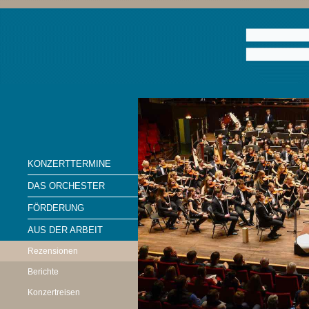
KONZERTTERMINE
DAS ORCHESTER
FÖRDERUNG
AUS DER ARBEIT
Rezensionen
Berichte
Konzertreisen