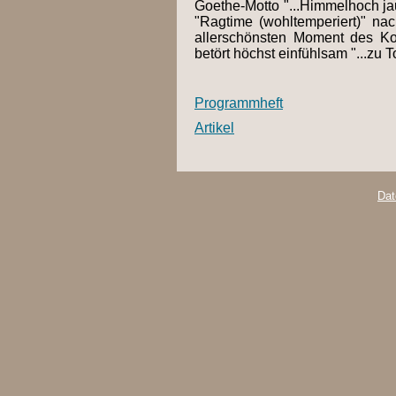
Goethe-Motto "...Himmelhoch ja
"Ragtime (wohltemperiert)" na
allerschönsten Moment des Konz
betört höchst einfühlsam "...zu T
Programmheft
Artikel
Dat