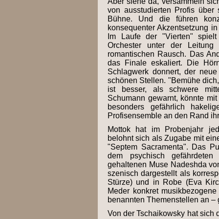
Aber siehe da, versammeln sich
von ausstudierten Profis über
Bühne. Und die führen konze
konsequenter Akzentsetzung in
Im Laufe der "Vierten" spielt
Orchester unter der Leitung
romantischen Rausch. Das Andan
das Finale eskaliert. Die Hör
Schlagwerk donnert, der neue
schönen Stellen. "Bemühe dich, 
ist besser, als schwere mitt
Schumann gewarnt, könnte mit s
besonders gefährlich hakeli
Profisensemble an den Rand ihr
Mottok hat im Probenjahr jed
belohnt sich als Zugabe mit ei
"Septem Sacramenta". Das Pub
dem psychisch gefährdeten
gehaltenen Muse Nadeshda von 
szenisch dargestellt als korres
Stürze) und in Robe (Eva Kir
Meder konkret musikbezogene B
benannten Themenstellen an – 
Von der Tschaikowsky hat sich