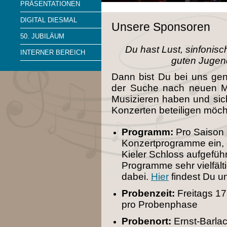
PRÄSENTATIONEN
DIGITAL DIESMAL
Unsere Sponsoren
50. JUBILÄUM
Du hast Lust, sinfonis
INTERNER BEREICH
guten Jugen
Dann bist Du bei uns gen
der Suche nach neuen Mi
Musizieren haben und sic
Konzerten beteiligen möc
Programm:
Pro Saison s
Konzertprogramme ein, d
Kieler Schloss aufgeführ
Programme sehr vielfälti
dabei.
Hier
findest Du u
Probenzeit:
Freitags 1
pro Probenphase
Probenort:
Ernst-Barla