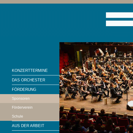
KONZERTTERMINE
DAS ORCHESTER
FÖRDERUNG
Sponsoren
Förderverein
Schule
AUS DER ARBEIT