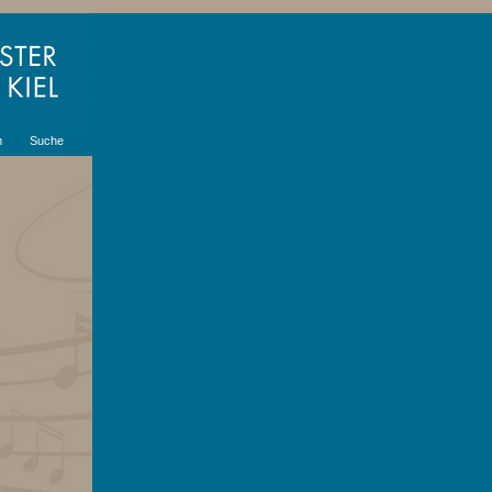
m
Suche