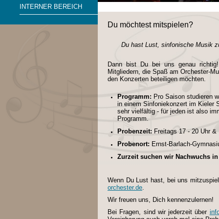
INTERNER BEREICH
Du möchtest mitspielen?
Du hast Lust, sinfonische Musik 
Dann bist Du bei uns genau richti
Mitgliedern, die Spaß am Orchester-Mus
den Konzerten beteiligen möchten.
Programm:
Pro Saison studieren wi
in einem Sinfoniekonzert im Kieler
sehr vielfältig - für jeden ist also 
Programm.
Probenzeit:
Freitags 17 - 20 Uhr 
Probenort:
Ernst-Barlach-Gymnasiu
Zurzeit suchen wir Nachwuchs in 
Wenn Du Lust hast, bei uns mitzuspiel
orchester.de
.
Wir freuen uns, Dich kennenzulernen!
Bei Fragen, sind wir jederzeit über
inf