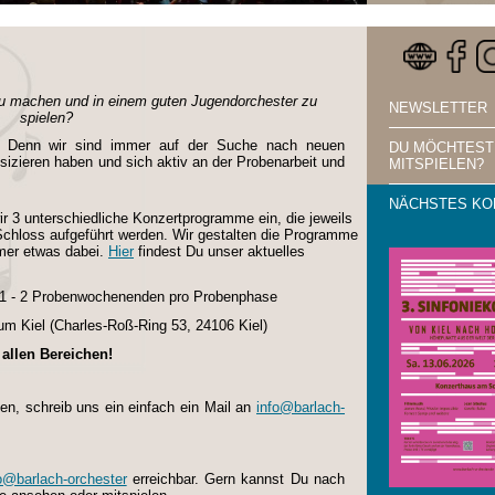
zu machen und in einem guten Jugendorchester zu
NEWSLETTER
spielen?
g! Denn wir sind immer auf der Suche nach neuen
DU MÖCHTEST
izieren haben und sich aktiv an der Probenarbeit und
MITSPIELEN?
NÄCHSTES KO
r 3 unterschiedliche Konzertprogramme ein, die jeweils
 Schloss aufgeführt werden. Wir gestalten die Programme
immer etwas dabei.
Hier
findest Du unser aktuelles
& 1 - 2 Probenwochenenden pro Probenphase
m Kiel (
Charles-Roß-Ring 53, 24106 Kiel)
allen Bereichen!
en, schreib uns ein einfach ein Mail an
info@barlach-
o@barlach-orchester
erreichbar. Gern kannst Du nach