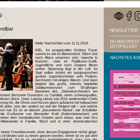
9
endbar
NEWSLETTER
DU MÖCHTEST
Kieler Nachrichten vom 11.11.2019:
MITSPIELEN?
KIEL. Im proppevollen Schloss Foyer
summt es wie im Bienenstock. Eltern und
NÄCHSTES KO
noch Ältere umarmen sich, manche in
Konzert-, viele im Publikums-Outfit.
Jugendliche und noch Jüngere flitzen
umher. Spannung liegt in der Luft. Im
Saal selbst strömt ein ausgesprochen
großes Jugendorchester aufs Podium,
durchsetzt mit einigen Älteren. Und dann
beginnt das große, intensiv bejubelte
Jubiläumskonzert zum 50-jährigen
Bestehen des „Sinfonieorchesters am
eonard Bernstein Ouvertüre zu Candide, einen schwungvollen,
lichen Stück. Unter Leitung seines seit 2016 amtierenden Chefs
ührung hin, die Ohren und Herzen gleich aufwärmt mit hellwachem
ß jeder, was der andere tut und der Dirigent will – und welche
n hat. Es ist an diesem „besonderen Abend“, wie Schulleiter
ie Grußworte von Alexander Kraft (Kulturministerium) und
, neben dem musikalischen Gewinn auch etwas, was man fürs
Miteinander in Familie, Beruf und in einer demokratischen
n einem Freundesverein, ohne dessen Engagement nichts ginge.
 (er)finden und zu einem ganzen werden, immer ist es auf dem
digkeit. So ist es geradezu programmatisch, dass (vor der