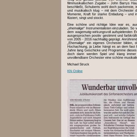
filmmusikalischen Zugabe – John Barrys Hau
beschließt, Schuberts wohl doch packenste, inn
und musikalisch klug – mit dem Orchester 
Momente, Kraft für starke Entladung – und i
flüstert, singt und stockt.
Eine schöne und richtige Idee war es, au
„ehemalige“ Instrumentalisten einzuladen. So 
dem wagemutig-wirkungsvoll aufspielenden En
ausgesprochen positiv gestimmt und farbkräft
von 2005 - 2016 nachhaltig geprägt. Anrühren
„Ehemalige“ ein eigenes Orchester bilden, 
Hochachtung, ja Liebe hängt es an dem fast 8
Jahre lang Geschicke und Programme dieses O
doch dann werden Spiel und klang immer d
unvollendbare Orchester eine schöne musikali
Michael Struck
KN-Online