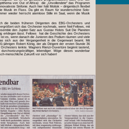
ptthema von Out of Africa) die „Unvollendete“ das Programm
ovativste Sinfonie. Auch hier hält Mottok – dirigentisch flexibel
die Musik im Fluss. Da gibt es Raum für wunderschöne Solo-
mmer wieder herrscht atemlose Stille im Saal, wenn die Musik
ch die beiden früheren Dirigenten des EBG-Orchesters und
vergrößert sich das Orchester nochmals, wenn Neil Fellows, mit
semble den Jupiter-Satz aus Gustav Holsts Suit Die Planeten
ig erklingen lässt. Fellows hat die Geschichte des Orchesters
d ist es, wenn danach die Junioren des Podium räumen und viele
das sich aus der Vergangenheit in die Gegenwart beamt. Mit
1-jährigen Robert König, der als Dirigent der ersten Stunde 36
rchesters lenkte. Wagners Rienzi-Ouvertüre beginnt tastend,
urchsetzungskräftiger, lebendiger. Möge dieses wunderbar
sch-menschliche Zukunft vor sich haben!