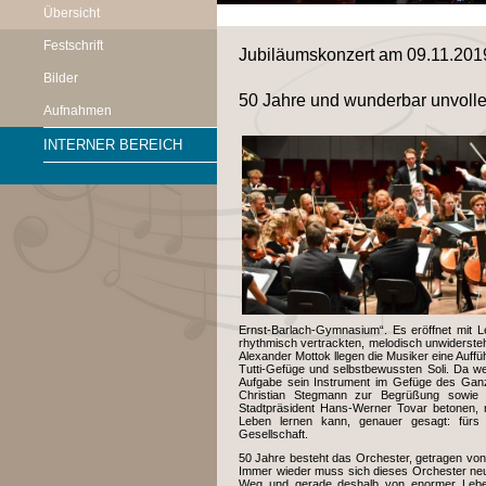
Übersicht
Festschrift
Jubiläumskonzert am 09.11.201
Bilder
50 Jahre und wunderbar unvoll
Aufnahmen
INTERNER BEREICH
Ernst-Barlach-Gymnasium“. Es eröffnet mit L
rhythmisch vertrackten, melodisch unwidersteh
Alexander Mottok llegen die Musiker eine Auff
Tutti-Gefüge und selbstbewussten Soli. Da wei
Aufgabe sein Instrument im Gefüge des Ganze
Christian Stegmann zur Begrüßung sowie d
Stadtpräsident Hans-Werner Tovar betonen
Leben lernen kann, genauer gesagt: fürs 
Gesellschaft.
50 Jahre besteht das Orchester, getragen vo
Immer wieder muss sich dieses Orchester neu
Weg und gerade deshalb von enormer Leben