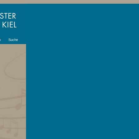
m
Suche