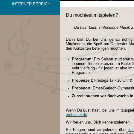
INTERNER BEREICH
Du möchtest mitspielen?
Du hast Lust, sinfonische Musik 
Dann bist Du bei uns genau richti
Mitgliedern, die Spaß am Orchester-Mus
den Konzerten beteiligen möchten.
Programm:
Pro Saison studieren wi
in einem Sinfoniekonzert im Kieler
sehr vielfältig - für jeden ist also 
Programm.
Probenzeit:
Freitags 17 - 20 Uhr 
Probenort:
Ernst-Barlach-Gymnasiu
Zurzeit suchen wir Nachwuchs in 
Wenn Du Lust hast, bei uns mitzuspiel
orchester.de
.
Wir freuen uns, Dich kennenzulernen!
Bei Fragen, sind wir jederzeit über
inf