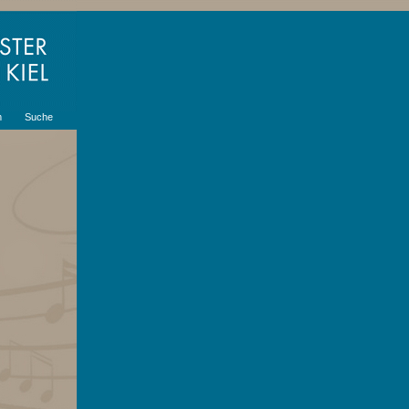
m
Suche