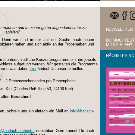
zu machen und in einem guten Jugendorchester zu
NEWSLETTER
spielen?
g! Denn wir sind immer auf der Suche nach neuen
DU MÖCHTEST
izieren haben und sich aktiv an der Probenarbeit und
MITSPIELEN?
NÄCHSTES KO
r 3 unterschiedliche Konzertprogramme ein, die jeweils
 Schloss aufgeführt werden. Wir gestalten die Programme
immer etwas dabei.
Hier
findest Du unser aktuelles
& 1 - 2 Probenwochenenden pro Probenphase
m Kiel (
Charles-Roß-Ring 53, 24106 Kiel)
allen Bereichen!
en, schreib uns ein einfach ein Mail an
info@barlach-
o@barlach-orchester
erreichbar. Gern kannst Du nach