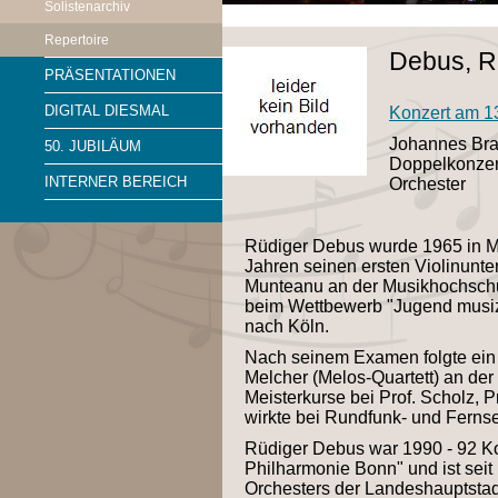
Solistenarchiv
Repertoire
Debus, Rü
PRÄSENTATIONEN
DIGITAL DIESMAL
Konzert am 1
Johannes Br
50. JUBILÄUM
Doppelkonzert
INTERNER BEREICH
Orchester
Rüdiger Debus wurde 1965 in Ma
Jahren seinen ersten Violinunter
Munteanu an der Musikhochsch
beim Wettbewerb "Jugend musizi
nach Köln.
Nach seinem Examen folgte ein 
Melcher (Melos-Quartett) an der
Meisterkurse bei Prof. Scholz, 
wirkte bei Rundfunk- und Ferns
Rüdiger Debus war 1990 - 92 Ko
Philharmonie Bonn" und ist sei
Orchesters der Landeshauptstadt