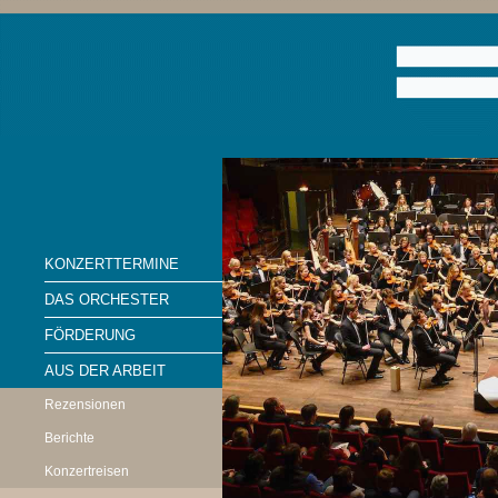
KONZERTTERMINE
DAS ORCHESTER
FÖRDERUNG
AUS DER ARBEIT
Rezensionen
Berichte
Konzertreisen