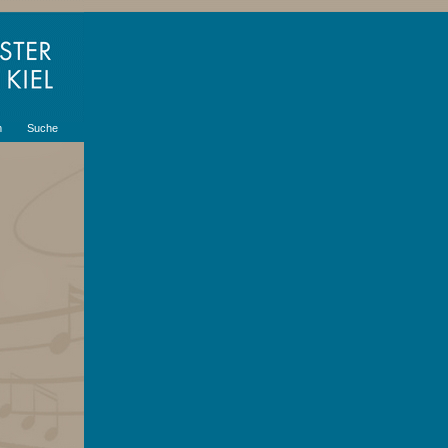
m
Suche