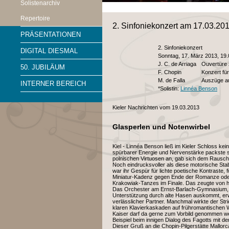
Solistenarchiv
Repertoire
2. Sinfoniekonzert am 17.03.20
PRÄSENTATIONEN
2. Sinfoniekonzert
DIGITAL DIESMAL
Sonntag, 17. März 2013, 19.
J. C. de Arriaga
Ouvertüre 
50. JUBILÄUM
F. Chopin
Konzert für
M. de Falla
Auszüge au
INTERNER BEREICH
*Solistin:
Linnéa Benson
Kieler Nachrichten vom 19.03.2013
Glasperlen und Notenwirbel
Kiel - Linnéa Benson ließ im Kieler Schloss kei
spürbarer Energie und Nervenstärke packste s
polnischen Virtuosen an, gab sich dem Rausch 
Noch eindrucksvoller als diese motorische Stabi
war ihr Gespür für lichte poetische Kontraste, f
Miniatur-Kadenz gegen Ende der Romanze oder 
Krakowiak-Tanzes im Finale. Das zeugte von hel
Das Orchester am Ernst-Barlach-Gymnasium, da
Unterstützung durch alte Hasen auskommt, erwie
verlässlicher Partner. Manchmal wirkte der Str
klaren Klavierkaskaden auf frühromantischen 
Kaiser darf da gerne zum Vorbild genommen wer
Beispiel beim innigen Dialog des Fagotts mit de
Dieser Gruß an die Chopin-Pilgerstätte Mallorc