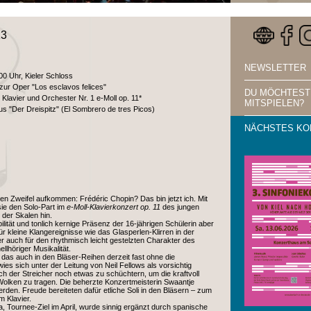
13
NEWSLETTER
00 Uhr, Kieler Schloss
zur Oper "Los esclavos felices"
DU MÖCHTEST
 Klavier und Orchester Nr. 1 e-Moll op. 11*
MITSPIELEN?
s "Der Dreispitz" (El Sombrero de tres Picos)
NÄCHSTES KO
nen Zweifel aufkommen: Frédéric Chopin? Das bin jetzt ich. Mit
ie den Solo-Part im
e-Moll-Klavierkonzert op. 11
des jungen
der Skalen hin.
lität und tonlich kernige Präsenz der 16-jährigen Schülerin aber
ür kleine Klangereignisse wie das Glasperlen-Klirren in der
auch für den rhythmisch leicht gestelzten Charakter des
lhöriger Musikalität.
s auch in den Bläser-Reihen derzeit fast ohne die
s sich unter der Leitung von Neil Fellows als vorsichtig
ich der Streicher noch etwas zu schüchtern, um die kraftvoll
Wolken zu tragen. Die beherzte Konzertmeisterin Swaantje
den. Freude bereiteten dafür etliche Soli in den Bläsern – zum
m Klavier.
a, Tournee-Ziel im April, wurde sinnig ergänzt durch spanische