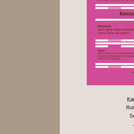
Kar
Rut
Se