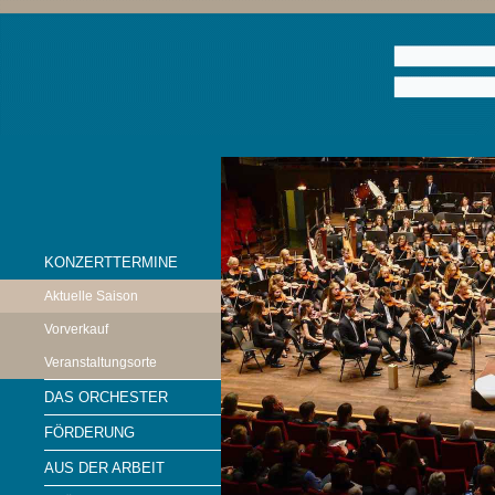
KONZERTTERMINE
Aktuelle Saison
Vorverkauf
Veranstaltungsorte
DAS ORCHESTER
FÖRDERUNG
AUS DER ARBEIT