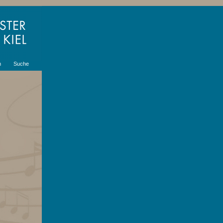
m
Suche