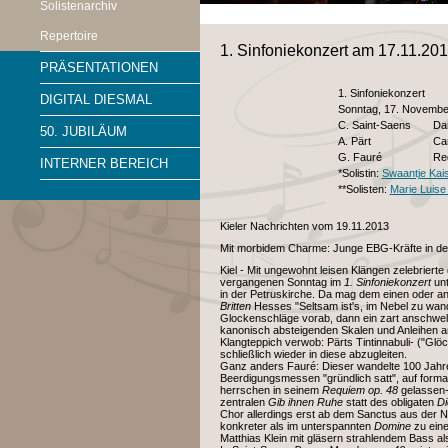
Solistenarchiv
Repertoire
1. Sinfoniekonzert am 17.11.20
PRÄSENTATIONEN
1. Sinfoniekonzert
DIGITAL DIESMAL
Sonntag, 17. November
C. Saint-Saens
Da
50. JUBILÄUM
A. Pärt
Ca
G. Fauré
Re
INTERNER BEREICH
*Solistin:
Swaantje Kai
**Solisten:
Marie Luis
Kieler Nachrichten vom 19.11.2013
Mit morbidem Charme: Junge EBG-Kräfte in de
Kiel - Mit ungewohnt leisen Klängen zelebrier
vergangenen Sonntag im
1. Sinfoniekonzert
unt
in der Petruskirche. Da mag dem einen oder a
Britten
Hesses "Seltsam ist's, im Nebel zu wa
Glockenschläge vorab, dann ein zart anschwell
kanonisch absteigenden Skalen und Anleihen a
Klangteppich verwob: Pärts Tintinnabuli- ("Glöc
schließlich wieder in diese abzugleiten.
Ganz anders Fauré: Dieser wandelte 100 Jahre 
Beerdigungsmessen "gründlich satt", auf forma
herrschen in seinem
Requiem op. 48
gelassen-
zentralen
Gib ihnen Ruhe
statt des obligaten
Di
Chor allerdings erst ab dem Sanctus aus der
konkreter als im unterspannten
Domine
zu ein
Matthias Klein mit gläsern strahlendem Bass a