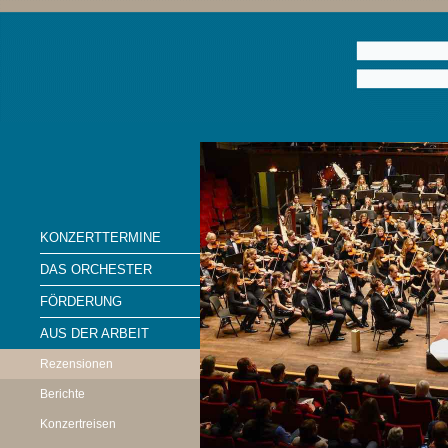
KONZERTTERMINE
DAS ORCHESTER
FÖRDERUNG
AUS DER ARBEIT
Rezensionen
Berichte
Konzertreisen