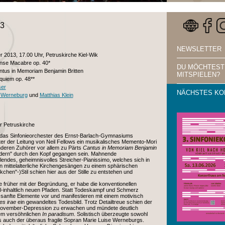
13
NEWSLETTER
 2013, 17.00 Uhr, Petruskirche Kiel-Wik
nse Macabre op. 40*
DU MÖCHTEST
ntus in Memoriam Benjamin Britten
MITSPIELEN?
quiem op. 48**
ser
NÄCHSTES KO
e Werneburg
und
Matthias Klein
r Petruskirche
te das Sinfonieorchester des Ernst-Barlach-Gymnasiums
er der Leitung von Neil Fellows ein musikalisches Memento-Mori
nderen Zuhörer vor allem zu Pärts
Cantus in Memoriam Benjamin
ndern" durch den Kopf gegangen sein. Mahnende
endes, geheimnisvolles Streicher-Pianissimo, welches sich in
n mittelalterliche Kirchengesängen zu einem sphärischen
kchen"-)Stil schien hier aus der Stille zu entstehen und
früher mit der Begründung, er habe die konventionellen
l-inhaltlich neuen Pfaden. Statt Todeskampf und Schmerz
sanfte Elemente vor und manifestieren mit einem motivisch
es irae
ein gewandeltes Todesbild. Trotz Detailtreue schien der
 November-Depression zu erwachen und mündete deutlich
em versöhnlichen
In paradisum
. Solistisch überzeugte sowohl
ls auch der überaus fragile Sopran Marie Luise Werneburgs.