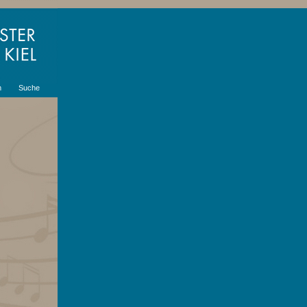
m
Suche