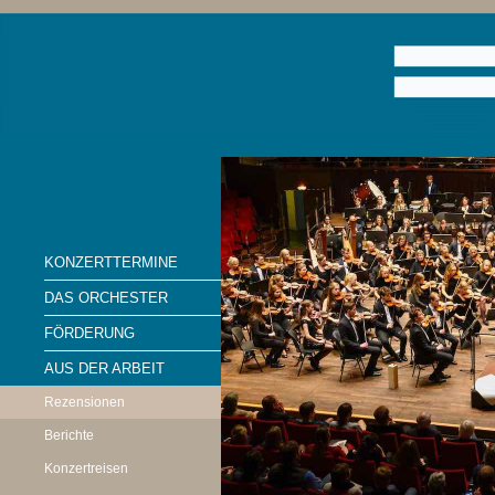
KONZERTTERMINE
DAS ORCHESTER
FÖRDERUNG
AUS DER ARBEIT
Rezensionen
Berichte
Konzertreisen