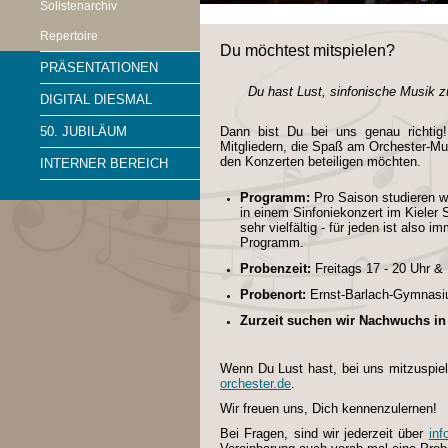
Solistenarchiv
Repertoire
Du möchtest mitspielen?
PRÄSENTATIONEN
Du hast Lust, sinfonische Musik 
DIGITAL DIESMAL
Dann bist Du bei uns genau richti
50. JUBILÄUM
Mitgliedern, die Spaß am Orchester-Mus
den Konzerten beteiligen möchten.
INTERNER BEREICH
Programm:
Pro Saison studieren wi
in einem Sinfoniekonzert im Kieler
sehr vielfältig - für jeden ist also 
Programm.
Probenzeit:
Freitags 17 - 20 Uhr 
Probenort:
Ernst-Barlach-Gymnasiu
Zurzeit suchen wir Nachwuchs in 
Wenn Du Lust hast, bei uns mitzuspiel
orchester.de
.
Wir freuen uns, Dich kennenzulernen!
Bei Fragen, sind wir jederzeit über
inf