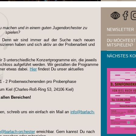
zu machen und in einem guten Jugendorchester zu
NEWSLETTER
spielen?
g! Denn wir sind immer auf der Suche nach neuen
DU MÖCHTEST
izieren haben und sich aktiv an der Probenarbeit und
MITSPIELEN?
NÄCHSTES KO
r 3 unterschiedliche Konzertprogramme ein, die jeweils
 Schloss aufgeführt werden. Wir gestalten die Programme
immer etwas dabei.
Hier
findest Du unser aktuelles
& 1 - 2 Probenwochenenden pro Probenphase
m Kiel (
Charles-Roß-Ring 53, 24106 Kiel)
allen Bereichen!
en, schreib uns ein einfach ein Mail an
info@barlach-
o@barlach-orchester
erreichbar. Gern kannst Du nach