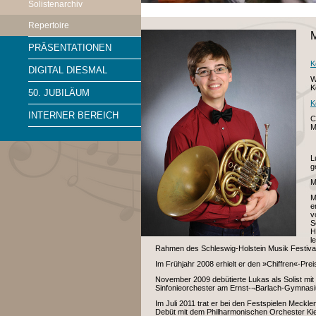
Solistenarchiv
Repertoire
M
PRÄSENTATIONEN
K
DIGITAL DIESMAL
W
K
50. JUBILÄUM
K
INTERNER BEREICH
C
M
L
g
M
M
e
v
S
H
l
Rahmen des Schleswig-Holstein Musik Festival
Im Frühjahr 2008 erhielt er den »Chiffren«-Prei
November 2009 debütierte Lukas als Solist m
Sinfonieorchester am Ernst-¬Barlach-Gymnasiu
Im Juli 2011 trat er bei den Festspielen Meck
Debüt mit dem Philharmonischen Orchester Kiel