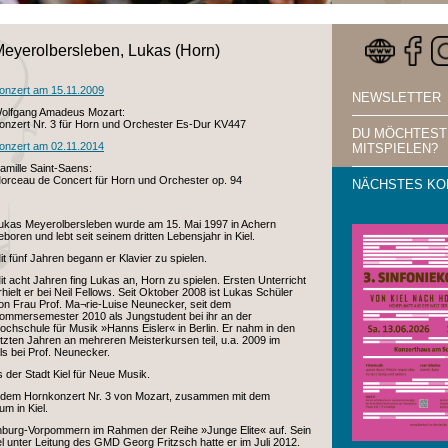
eyerolbersleben, Lukas (Horn)
onzert am 15.11.2009
NEWSLETTER
olfgang Amadeus Mozart:
onzert Nr. 3 für Horn und Orchester Es-Dur KV447
DU MÖCHTEST
onzert am 02.11.2014
MITSPIELEN?
amille Saint-Saens:
orceau de Concert für Horn und Orchester op. 94
NÄCHSTES KO
ukas Meyerolbersleben wurde am 15. Mai 1997 in Achern
eboren und lebt seit seinem dritten Lebensjahr in Kiel.
it fünf Jahren begann er Klavier zu spielen.
it acht Jahren fing Lukas an, Horn zu spielen. Ersten Unterricht
rhielt er bei Neil Fellows. Seit Oktober 2008 ist Lukas Schüler
on Frau Prof. Ma¬rie-Luise Neunecker, seit dem
ommersemester 2010 als Jungstudent bei ihr an der
ochschule für Musik »Hanns Eisler« in Berlin. Er nahm in den
etzten Jahren an mehreren Meisterkursen teil, u.a. 2009 im
s bei Prof. Neunecker.
s der Stadt Kiel für Neue Musik.
it dem Hornkonzert Nr. 3 von Mozart, zusammen mit dem
m in Kiel.
lenburg-Vorpommern im Rahmen der Reihe »Junge Elite« auf. Sein
 unter Leitung des GMD Georg Fritzsch hatte er im Juli 2012.