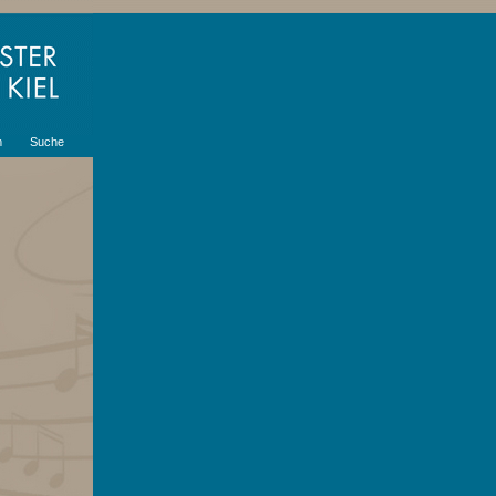
m
Suche