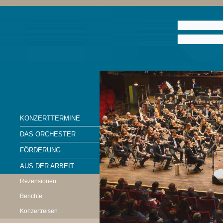
KONZERTTERMINE
DAS ORCHESTER
FÖRDERUNG
AUS DER ARBEIT
Rezensionen
Berichte
Konzertreisen