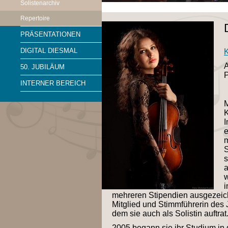
Solistenarchiv
Repertoire
PRÄSENTATIONEN
DIGITAL DIESMAL
K
A
50. JUBILÄUM
P
INTERNER BEREICH
M
I
e
m
S
s
a
w
i
mehreren Stipendien ausgezeic
Mitglied und Stimmführerin des 
dem sie auch als Solistin auftrat
2005 begann sie ihr Studium in 